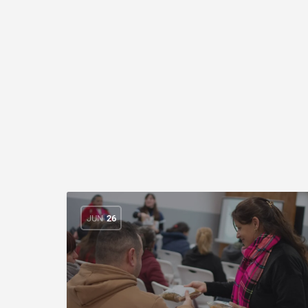
JUN
26