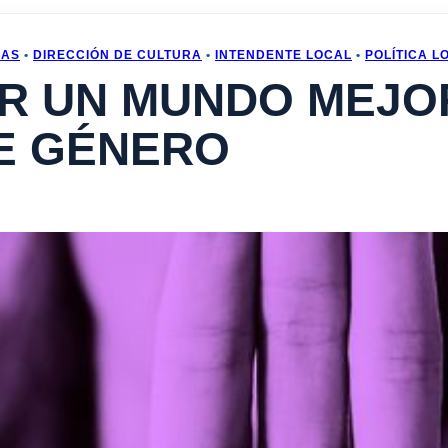
LAS
•
DIRECCIÓN DE CULTURA
•
INTENDENTE LOCAL
•
POLÍTICA L
R UN MUNDO MEJOR
DE GÉNERO