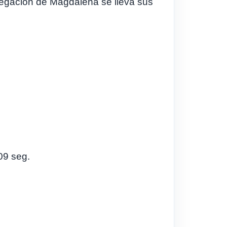
legación de Magdalena se lleva sus
09 seg.