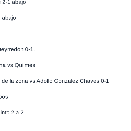
 2-1 abajo
0 abajo
ueyrredón 0-1.
ona vs Quilmes
 de la zona vs Adolfo Gonzalez Chaves 0-1
obos
nto 2 a 2