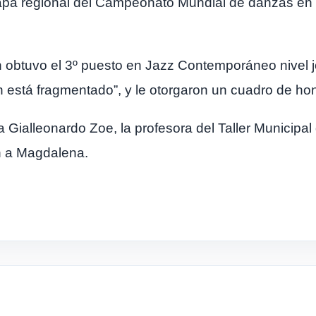
tapa regional del Campeonato Mundial de danzas en l
en obtuvo el 3º puesto en Jazz Contemporáneo nivel 
ón está fragmentado”, y le otorgaron un cuadro de ho
fa Gialleonardo Zoe, la profesora del Taller Municip
n a Magdalena.