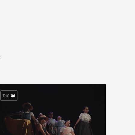
s
DIC
06