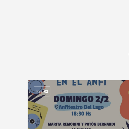
FEB
02