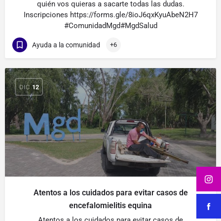
quién vos quieras a sacarte todas las dudas.
Inscripciones https://forms.gle/8ioJ6qxKyuAbeN2H7
#ComunidadMgd#MgdSalud
Ayuda a la comunidad
+6
DIC
12
Atentos a los cuidados para evitar casos de
encefalomielitis equina
Atentos a los cuidados para evitar casos de