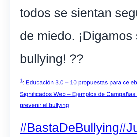
todos se sientan seg
de miedo. ¡Digamos s
bullying! ??
1
:
Educación 3.0 – 10 propuestas para celebr
Significados Web – Ejemplos de Campañas c
prevenir el bullying
#BastaDeBullying
#J