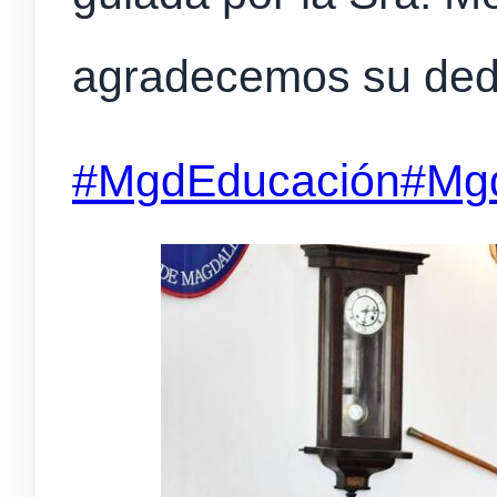
agradecemos su ded
#MgdEducación
#Mgd