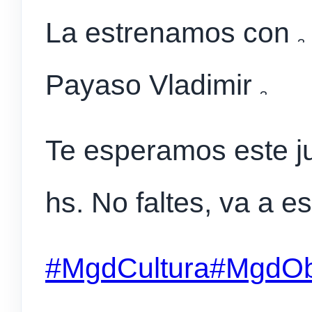
La estrenamos con
Payaso Vladimir
Te
esperamos este ju
hs. No faltes, va a 
#MgdCultura
#MgdOb