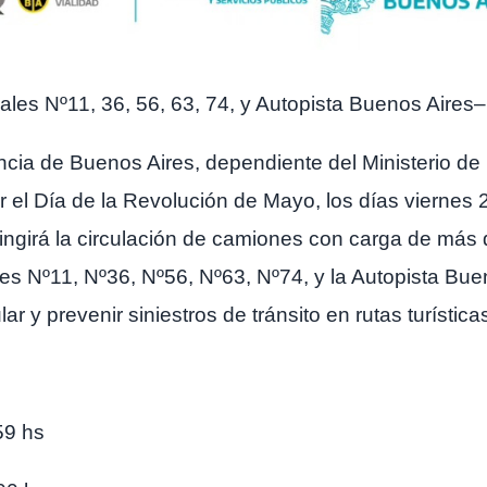
ales Nº11, 36, 56, 63, 74, y Autopista Buenos Aires–
ncia de Buenos Aires, dependiente del Ministerio de I
r el Día de la Revolución de Mayo, los días vierne
ingirá la circulación de camiones con carga de más d
les Nº11, Nº36, Nº56, Nº63, Nº74, y la Autopista Bue
ar y prevenir siniestros de tránsito en rutas turística
59 hs