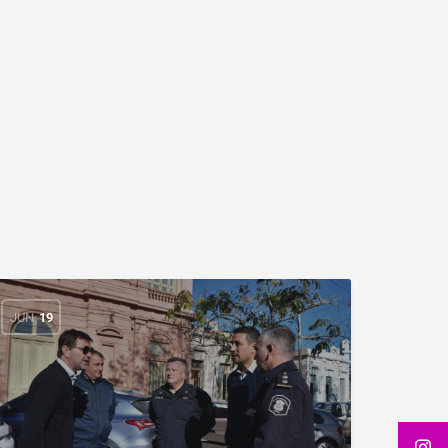
JUN
19