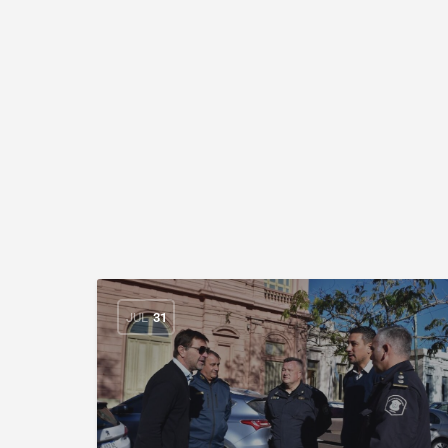
JUL
31