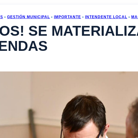
OS
•
GESTIÓN MUNICIPAL
•
IMPORTANTE
•
INTENDENTE LOCAL
•
MA
OS! SE MATERIALI
IENDAS