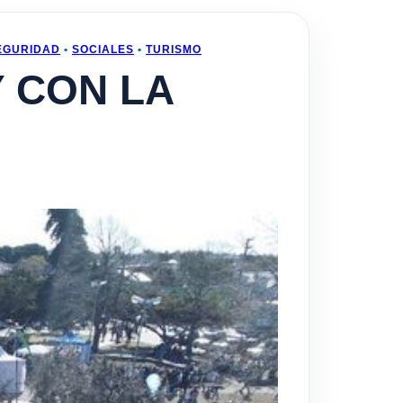
EGURIDAD
•
SOCIALES
•
TURISMO
Y CON LA