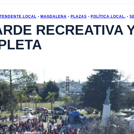
NTENDENTE LOCAL
•
MAGDALENA
•
PLAZAS
•
POLÍTICA LOCAL.
•
S
ARDE RECREATIVA 
PLETA