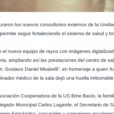
uraron los nuevos consultorios externos de la Unida
ermite seguir fortaleciendo el sistema de salud y br
 el nuevo equipo de rayos con imágenes digitaliza
ria, ampliando así las prestaciones del centro de sa
Dr. Gustavo Daniel Mirabelli”, en homenaje a quien f
nador médico de la sala dejó una huella imborrable
sociación Cooperadora de la US Bme.Bavio, la familia 
egado Municipal Carlos Lagarde, el Secretario de Sa
ergio Fernández, concejales y consejeros escolares