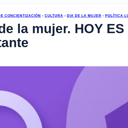
E CONCIENTIZACIÓN
•
CULTURA
•
DIA DE LA MUJER
•
POLÍTICA L
 de la mujer. HOY E
ante