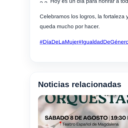
Hoy es un día para honrar a to
Celebramos los logros, la fortaleza
queda mucho por hacer.
#DíaDeLaMujer
#IgualdadDeGéner
Noticias relacionadas