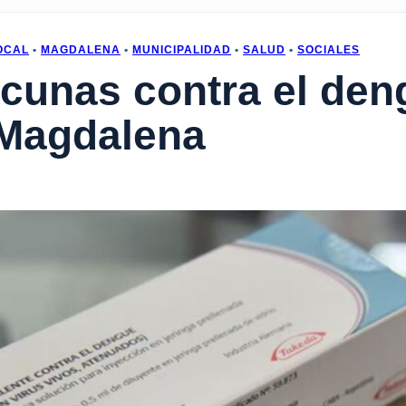
OCAL
•
MAGDALENA
•
MUNICIPALIDAD
•
SALUD
•
SOCIALES
acunas contra el den
 Magdalena