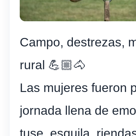
Campo, destrezas, m
rural 💪🏼🐴
Las mujeres fueron 
jornada llena de em
tuse, esquila, rienda