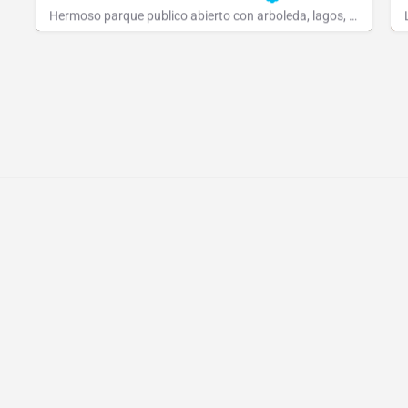
Hermoso parque publico abierto con arboleda, lagos, senderos, juegos, y patinodromo.
Parque de la Memoria