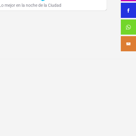
Lo mejor en la noche de la Ciudad
2221 42 9632
Hipólito Irigoyen 949