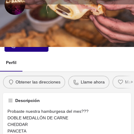
Restaurant La Banca
Lo mejor en la noche de la Ciudad
Llama ahora
Perfil
Obtener las direcciones
Llame ahora
Marc
Descripción
Probaste nuestra hamburgesa del mes???
DOBLE MEDALLÓN DE CARNE
CHEDDAR
PANCETA