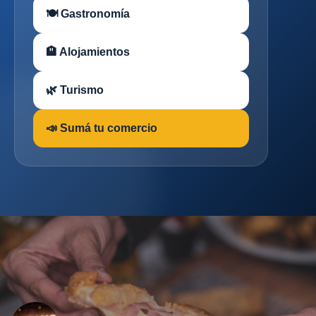
🍽 Gastronomía
🏨 Alojamientos
🌿 Turismo
📣 Sumá tu comercio