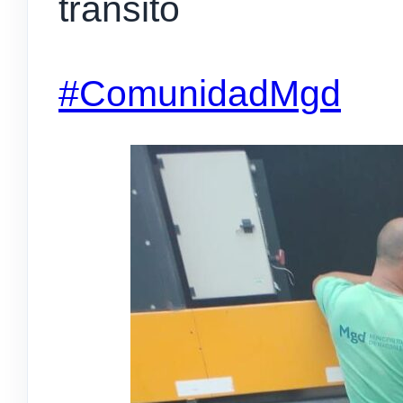
tránsito
#ComunidadMgd