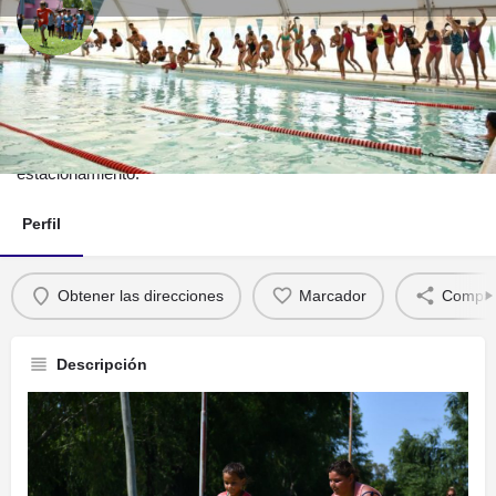
Centro Recreativo Integral de
Magdalena (C.R.I.M.)
Pileta de Natación Climatizada Semiolímpica y el
estacionamiento.
Perfil
Obtener las direcciones
Marcador
Compart
Descripción