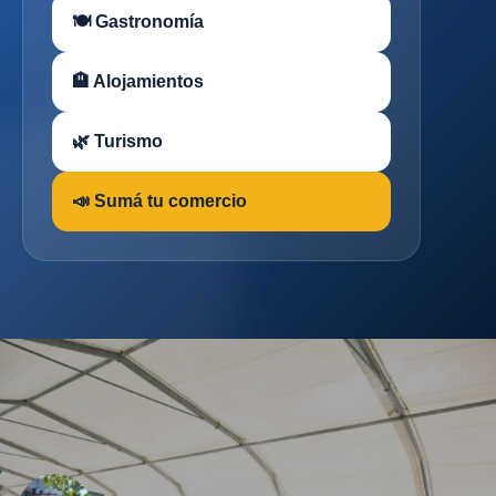
🍽 Gastronomía
🏨 Alojamientos
🌿 Turismo
📣 Sumá tu comercio