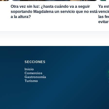
Otra vez sin luz: ¿hasta cuándo va a seguir
Ya es
soportando Magdalena un servicio que no está
venci
a la altura?
las f
evita
SECCIONES
Inicio
Comercios
Gastronomía
Turismo