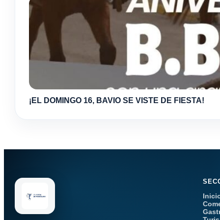
¡EL DOMINGO 16, BAVIO SE VISTE DE FIESTA!
SEC
Inici
Come
Gast
Turi