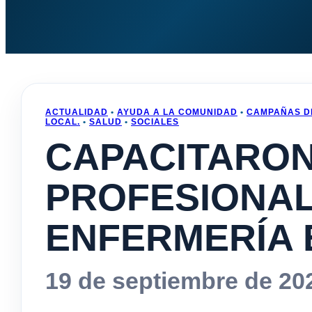
ACTUALIDAD
•
AYUDA A LA COMUNIDAD
•
CAMPAÑAS D
LOCAL.
•
SALUD
•
SOCIALES
CAPACITARON
PROFESIONAL
ENFERMERÍA E
19 de septiembre de 20