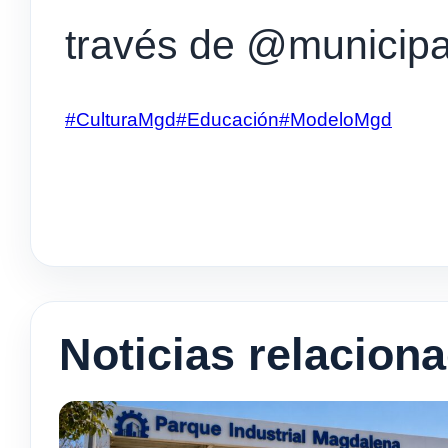
través de @municip
#CulturaMgd
#Educación
#ModeloMgd
Noticias relacion