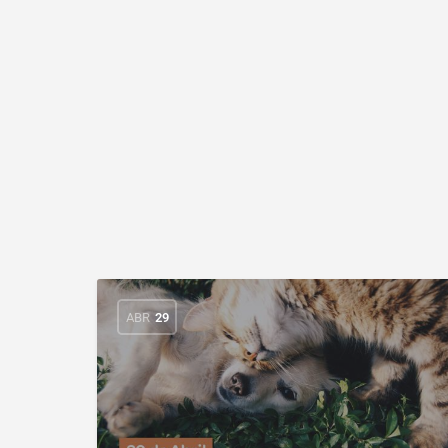
ABR
29