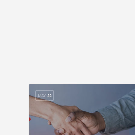
MAY
22