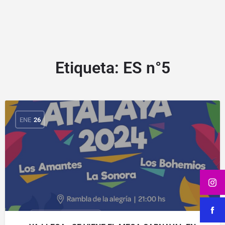
Etiqueta:
ES n°5
ENE
26