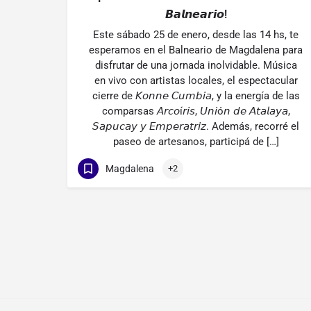
𝘽𝙖𝙡𝙣𝙚𝙖𝙧𝙞𝙤!
Este sábado 25 de enero, desde las 14 hs, te
esperamos en el Balneario de Magdalena para
disfrutar de una jornada inolvidable. Música
en vivo con artistas locales, el espectacular
cierre de 𝘒𝘰𝘯𝘯𝘦 𝘊𝘶𝘮𝘣𝘪𝘢, y la energía de las
comparsas 𝘈𝘳𝘤𝘰í𝘳𝘪𝘴, 𝘜𝘯𝘪ó𝘯 𝘥𝘦 𝘈𝘵𝘢𝘭𝘢𝘺𝘢,
𝘚𝘢𝘱𝘶𝘤𝘢𝘺 𝘺 𝘌𝘮𝘱𝘦𝘳𝘢𝘵𝘳𝘪𝘻. Además, recorré el
paseo de artesanos, participá de […]
Magdalena
+2