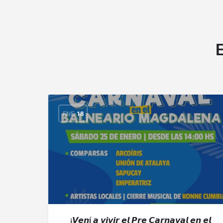
E
ENE
18
¡𝙑𝙚𝙣í 𝙖 𝙫𝙞𝙫𝙞𝙧 𝙚𝙡 𝙋𝙧𝙚 𝘾𝙖𝙧𝙣𝙖𝙫𝙖𝙡 𝙚𝙣 𝙚𝙡