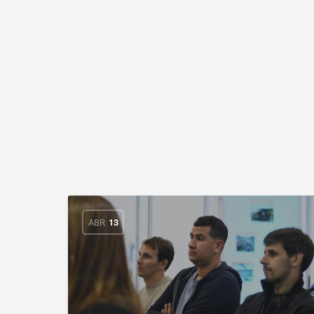
ABR
13