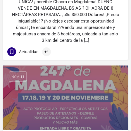
ÚNICA! ¡Increíble Chacra en Magdalena! DUEÑO
VENDE EN MAGDALENA, BS AS ? CHACRA DE 8
HECTÁREAS RETASADA: ¡u$s 350.000 Dólares! ¡Precio
inigualable! ? ¡No dejes escapar esta oportunidad
única! ¡Te encantará! ??Vendo una impresionante y
majestuosa chacra de 8 hectáreas, ubicada a tan solo
3 km del centro de la […]
Actualidad
+4
NOV
11