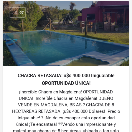
JUL
07
CHACRA RETASADA: u$s 400.000 Inigualable
OPORTUNIDAD ÚNICA!
¡Increíble Chacra en Magdalena! OPORTUNIDAD
ÚNICA! ¡Increíble Chacra en Magdalena! DUEÑO
VENDE EN MAGDALENA, BS AS ? CHACRA DE 8
HECTÁREAS RETASADA: ¡u$s 400.000 Dólares! ¡Precio
inigualable! ? ¡No dejes escapar esta oportunidad
única! ¡Te encantará! ??Vendo una impresionante y
majestuosa chacra de 8 hectáreas, ubicada a tan solo