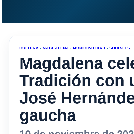
CULTURA
•
MAGDALENA
•
MUNICIPALIDAD
•
SOCIALES
Magdalena cele
Tradición con
José Hernández
gaucha
10 de noviembre de 20