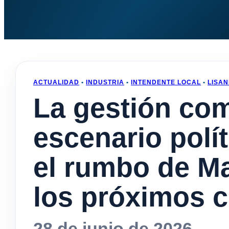
ACTUALIDAD
•
INDUSTRIA
•
INTENDENTE LOCAL
•
LISA
La gestión co
escenario polí
el rumbo de M
los próximos c
28 de junio de 2026