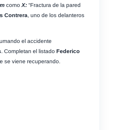
am
como
X:
“Fractura de la pared
s Contrera
, uno de los delanteros
 sumando el accidente
s
. Completan el listado
Federico
que se viene recuperando.