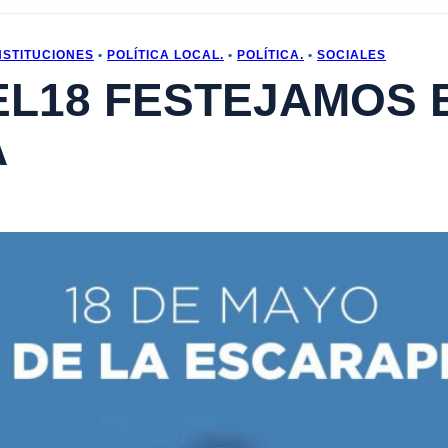
NSTITUCIONES
•
POLÍTICA LOCAL.
•
POLÍTICA.
•
SOCIALES
EL18 FESTEJAMOS E
A