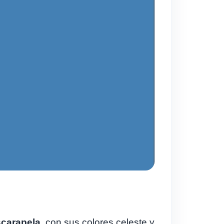
scarapela
, con sus colores celeste y