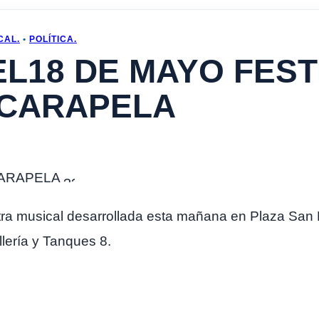
CAL.
•
POLÍTICA.
EL18 DE MAYO FES
SCARAPELA
CARAPELA
a musical desarrollada esta mañana en Plaza San M
lería y Tanques 8.