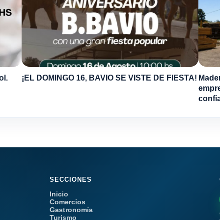
ol.
¡EL DOMINGO 16, BAVIO SE VISTE DE FIESTA!
Mader
empre
confi
SECCIONES
Inicio
Comercios
Gastronomía
Turismo