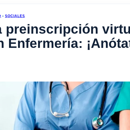
D
•
SOCIALES
preinscripción virtu
n Enfermería: ¡Anóta