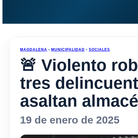
MAGDALENA
•
MUNICIPALIDAD
•
SOCIALES
🚨 Violento ro
tres delincue
asaltan almac
19 de enero de 2025