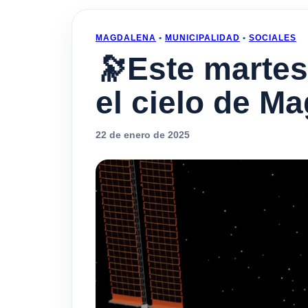
MAGDALENA
•
MUNICIPALIDAD
•
SOCIALES
🔭Este martes
el cielo de M
22 de enero de 2025