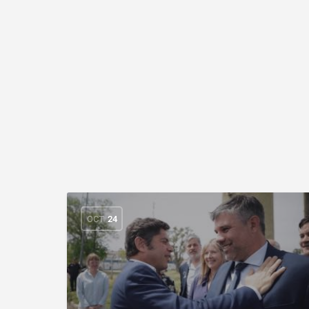
OCT
24