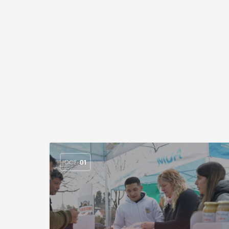
OCT
01