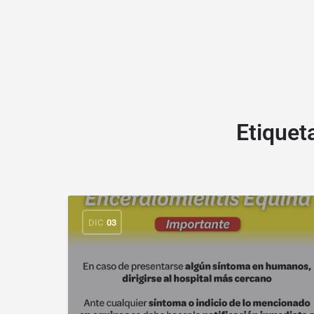
Etiquet
DIC
03