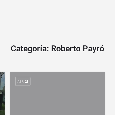
Categoría:
Roberto Payró
ABR
23