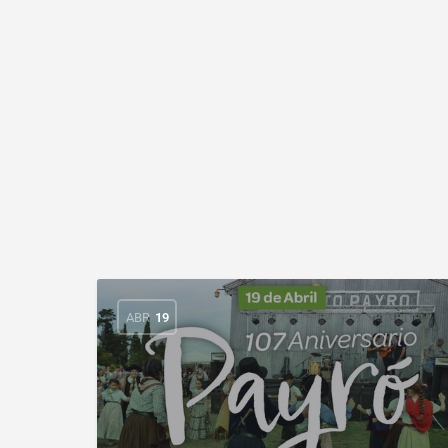
ABR
19