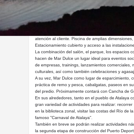
Mar Dulce es un excelente espacio para disfrutar del
año. Su cercanía con la ciudad y el acceso por difer
ideal de encuentro con el descanso, el placer y la di
Actualmente, Mar Dulce, cuenta con 6 cabañas par
con salón para eventos, un mirador con vista panor
atención al cliente. Piscina de amplias dimensiones, 
Estacionamiento cubierto y acceso a las instalacion
La combinación del salón, el parque, los espacios c
hacen de Mar Dulce un lugar ideal para eventos soci
de empresas, trainings, lanzamientos comerciales,
culturales, así como también celebraciones y agasaj
A su vez, Mar Dulce como lugar de esparcimiento, 
práctica de remo y pesca, cabalgatas, paseos en sulk
del predio. Próximamente contará con Cancha de Go
En sus alrededores, tanto en el pueblo de Atalaya
gran variedad de actividades para realizar: recorrer
en la biblioteca zonal, visitar las costas del Río de l
famoso "Carnaval de Atalaya".
También en breve se podrán realizar actividades náut
la segunda etapa de construcción del Puerto Deport