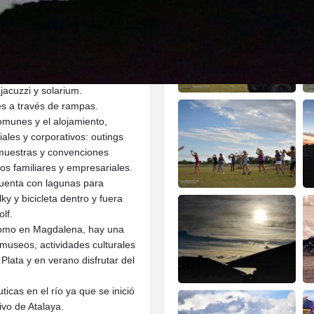
 tiempo libre durante todo el
entes rutas, lo hacen un lugar
versión.
a 4 personas, un Club House
ámica, vestuarios y bar con
jacuzzi y solarium.
es a través de rampas.
omunes y el alojamiento,
ales y corporativos: outings
 muestras y convenciones
os familiares y empresariales.
cuenta con lagunas para
y y bicicleta dentro y fuera
lf.
 como en Magdalena, hay una
 museos, actividades culturales
a Plata y en verano disfrutar del
icas en el río ya que se inició
ivo de Atalaya.