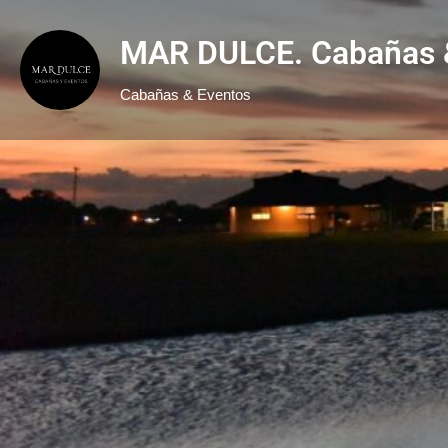
MAR DULCE. Cabañas 
Cabañas & Eventos
Obtener las direc
Descripción
Mar Dulce - Cabañas & Eventos, es un proyecto que 
crear un espacio apacible en contacto con la natura
El complejo se extiende sobre un predio de 16 hectá
pueblo pequeño recostado sobre el Río de la Plata.