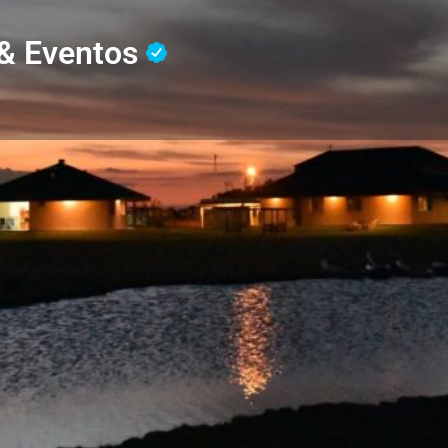
& Eventos
Perfil
ciones
Llame ahora
Sitio Web
Marcador
Open
se originó con la intención de
leza.
reas situado en Atalaya -un
Galería